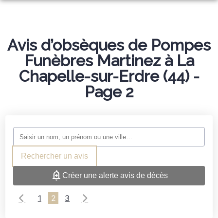
NOS SERVICES
NOS AGENCES
Avis d’obsèques de Pompes
ORGANISER DES OBSÈQUES
Funèbres Martinez à La
CHAMBRES FUNERAIRES
NORT-SUR-ERDRE
PRÉVOIR SES OBSÈQUES
Chapelle-sur-Erdre (44) -
CÉRÉMONIE CIVILE
NORT-SUR-ERDRE
SAFFRÉ
MONUMENTS FUNÉRAIRES
Page 2
LIVRE D’OR
SAFFRÉ
TREILLIÈRES
SERVICES AUX FAMILLES
NOS PRODUITS
ESPACES HOMMAGES
TREILLIÈRES
LES TOUCHES
LES TOUCHES
Rechercher un avis
Créer une alerte avis de décès
1
2
3