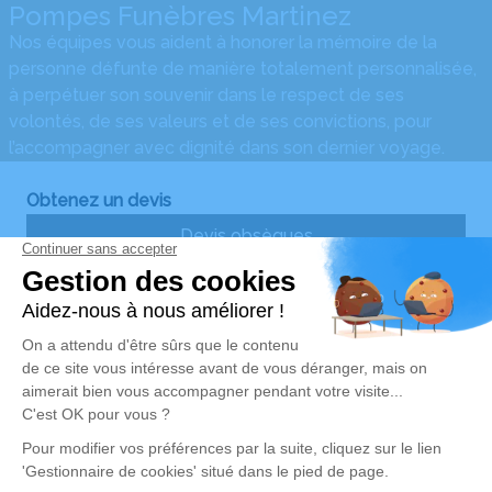
Pompes Funèbres Martinez
Nos équipes vous aident à honorer la mémoire de la
personne défunte de manière totalement personnalisée,
à perpétuer son souvenir dans le respect de ses
volontés, de ses valeurs et de ses convictions, pour
l’accompagner avec dignité dans son dernier voyage.
Obtenez un devis
Devis obsèques
Devis prévoyance
Devis marbrerie
Nos Services
Liens utiles
Organiser des obsèques2
Avis de décès
Monuments funéraires2
Demande de rendez-vous
en agence
Services aux familles