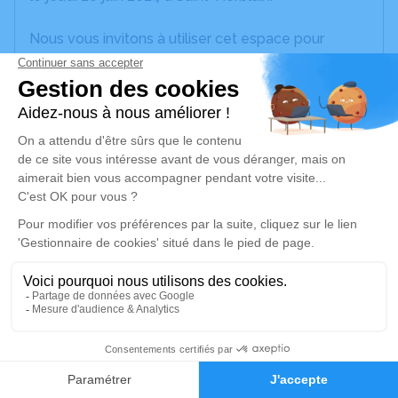
Nous vous invitons à utiliser cet espace pour
laisser vos condoléances, partager des photos
souvenirs, une anecdote ou exprimer vos pensées
à travers des poèmes ou des textes. Cet endroit
est un lieu d'expression dédié à honorer la
mémoire de Gilbert CHARRIER.
Un service de plantation d’arbre hommage est
disponible ici
.
Je rends hommage
Cérémonie religieuse
mercredi 26 juin 2024 à 10h30
2
Eglise Sainte Catherine de La Chapelle-sur-
Faire-part
Hommages
Erdre