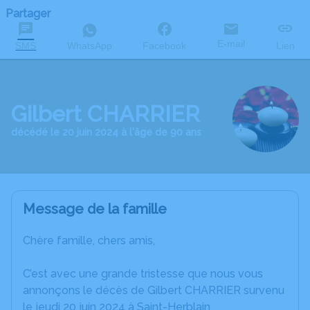
Partager
E-mail
SMS
WhatsApp
Facebook
Lien
Gilbert CHARRIER
décédé le 20 juin 2024 à l'âge de 90 ans
Message de la famille
Chère famille, chers amis,
C’est avec une grande tristesse que nous vous
annonçons le décès de Gilbert CHARRIER survenu
le jeudi 20 juin 2024 à Saint-Herblain.