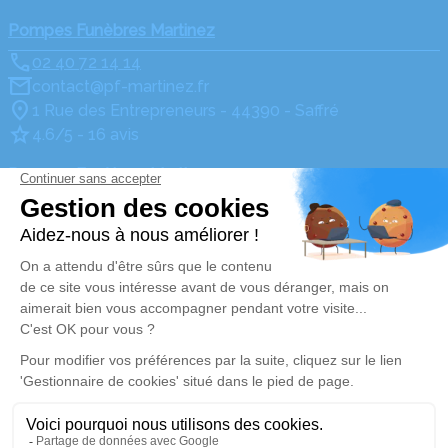
Pompes Funèbres Martinez
02 40 72 14 14
contact@pf-martinez.fr
1 Rue des Entrepreneurs - 44390 - Saffré
4.6/5 - 16 avis
Pompes Funèbres Martinez
02 40 72 14 14
contact@pf-martinez.fr
1, Avenue des Fauvettes - 44390 - Nort-sur-Erdre
4.8/5 - 129 avis
Nos Services
Liens utiles
Organiser des obsèques2
Avis de décès
Monuments funéraires2
Demande de rendez-vous
en agence
Services aux familles
Mentions légales
Politique de traitement des données personnelles