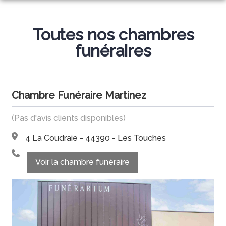
NOS SERVICES
Toutes nos chambres
NOS AGENCES
ORGANISER DES OBSÈQUES
funéraires
CHAMBRES FUNERAIRES
NORT-SUR-ERDRE
PRÉVOIR SES OBSÈQUES
CÉRÉMONIE CIVILE
NORT-SUR-ERDRE
SAFFRÉ
MONUMENTS FUNÉRAIRES
Chambre Funéraire Martinez
LIVRE D’OR
SAFFRÉ
TREILLIÈRES
SERVICES AUX FAMILLES
(Pas d'avis clients disponibles)
NOS PRODUITS
ESPACES HOMMAGES
TREILLIÈRES
LES TOUCHES
4 La Coudraie - 44390 - Les Touches
LES TOUCHES
Voir la chambre funéraire