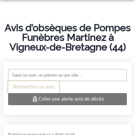
NOS SERVICES
NOS AGENCES
Avis d’obsèques de Pompes
ORGANISER DES OBSÈQUES
Funèbres Martinez à
CHAMBRES FUNERAIRES
NORT-SUR-ERDRE
PRÉVOIR SES OBSÈQUES
Vigneux-de-Bretagne (44)
CÉRÉMONIE CIVILE
NORT-SUR-ERDRE
SAFFRÉ
MONUMENTS FUNÉRAIRES
LIVRE D’OR
SAFFRÉ
TREILLIÈRES
SERVICES AUX FAMILLES
NOS PRODUITS
ESPACES HOMMAGES
TREILLIÈRES
LES TOUCHES
Rechercher un avis
LES TOUCHES
Créer une alerte avis de décès
Publié le mercredi 15 juillet 2026