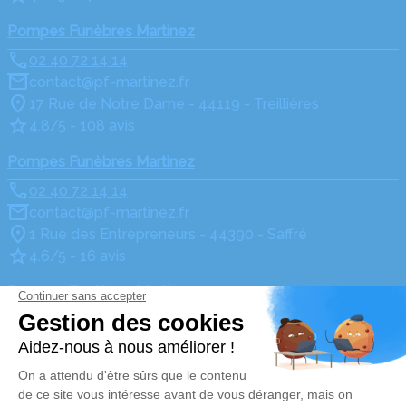
Pompes Funèbres Martinez
02 40 72 14 14
contact@pf-martinez.fr
17 Rue de Notre Dame - 44119 - Treillières
4.8/5 - 108 avis
Pompes Funèbres Martinez
02 40 72 14 14
contact@pf-martinez.fr
1 Rue des Entrepreneurs - 44390 - Saffré
4.6/5 - 16 avis
Pompes Funèbres Martinez
02 40 72 14 14
contact@pf-martinez.fr
1, Avenue des Fauvettes - 44390 - Nort-sur-Erdre
4.8/5 - 129 avis