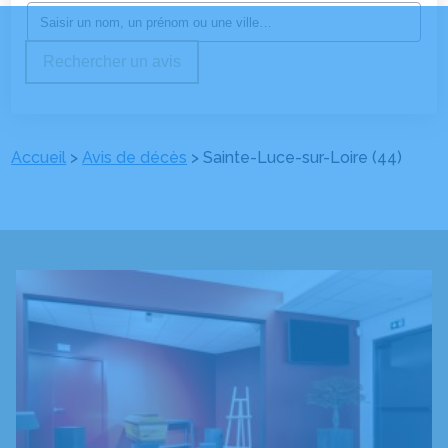
Rechercher un avis
Accueil
>
Avis de décès
>
Sainte-Luce-sur-Loire (44)