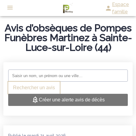
Espace
famille
Avis d’obsèques de Pompes
NOS SERVICES
Funèbres Martinez à Sainte-
NOS AGENCES
ORGANISER DES OBSÈQUES
Luce-sur-Loire (44)
CHAMBRES FUNERAIRES
NORT-SUR-ERDRE
PRÉVOIR SES OBSÈQUES
CÉRÉMONIE CIVILE
NORT-SUR-ERDRE
SAFFRÉ
MONUMENTS FUNÉRAIRES
LIVRE D’OR
SAFFRÉ
TREILLIÈRES
SERVICES AUX FAMILLES
NOS PRODUITS
Rechercher un avis
ESPACES HOMMAGES
TREILLIÈRES
LES TOUCHES
Créer une alerte avis de décès
LES TOUCHES
Publié le mardi 21 avril 2026