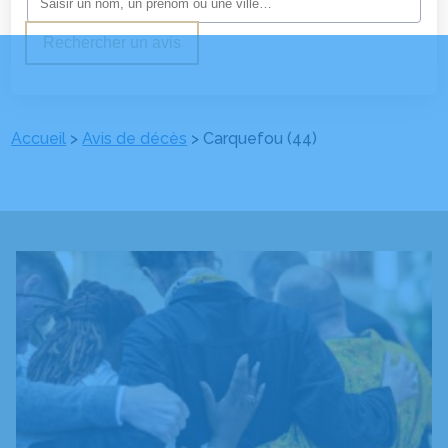
Rechercher un avis
Accueil
>
Avis de décès
>
Carquefou (44)