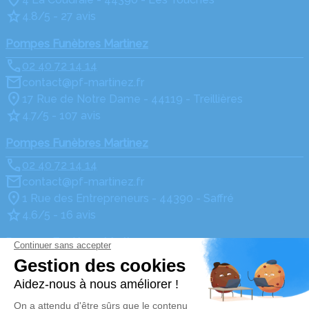
4.8/5 - 27 avis
Pompes Funèbres Martinez
02 40 72 14 14
contact@pf-martinez.fr
17 Rue de Notre Dame - 44119 - Treillières
4.7/5 - 107 avis
Pompes Funèbres Martinez
02 40 72 14 14
contact@pf-martinez.fr
1 Rue des Entrepreneurs - 44390 - Saffré
4.6/5 - 16 avis
Pompes Funèbres Martinez
02 40 72 14 14
contact@pf-martinez.fr
1, Avenue des Fauvettes - 44390 - Nort-sur-Erdre