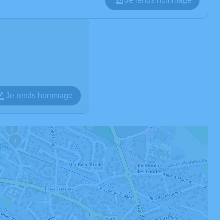
Je rends hommage
Je rends hommage
3
1