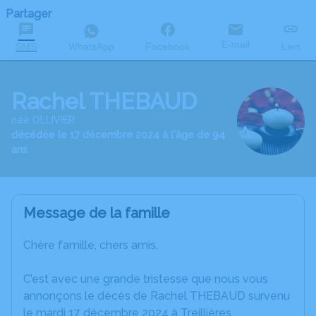
Partager
E-mail
SMS
WhatsApp
Facebook
Lien
Rachel THEBAUD
née OLLIVIER
décédée le 17 décembre 2024 à l'âge de 94
ans
Message de la famille
Chère famille, chers amis,
C’est avec une grande tristesse que nous vous
annonçons le décès de Rachel THEBAUD survenu
le mardi 17 décembre 2024 à Treillières.