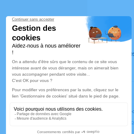
Déroulé de
Le mercre
Église Paro