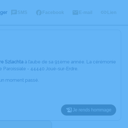
ager
SMS
Facebook
E-mail
Lien
re Szlachta
à l’aube de sa 91ème année. La cérémonie
se Paroissiale - 44440 Joué-sur-Erdre.
d’un moment passé.
Je rends hommage