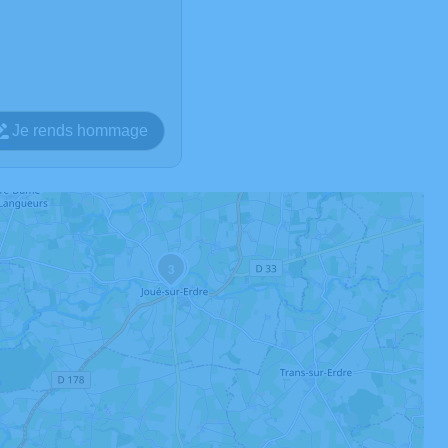
Je rends hommage
3
2