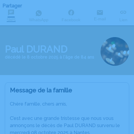
Partager
E-mail
SMS
WhatsApp
Facebook
Lien
Paul DURAND
décédé le 8 octobre 2025 à l'âge de 84 ans
Message de la famille
Chère famille, chers amis,
C’est avec une grande tristesse que nous vous
annonçons le décès de Paul DURAND survenu le
mercredi 08 octobre 2025 à Nantes.