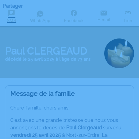
Partager
E-mail
SMS
WhatsApp
Facebook
Lien
Paul CLERGEAUD
décédé le 25 avril 2025 à l'âge de 73 ans
Message de la famille
Chère famille, chers amis,
C'est avec une grande tristesse que nous vous
annonçons le décès de
Paul Clergeaud
survenu
vendredi 25 avril 2025
à Nort-sur-Erdre. La