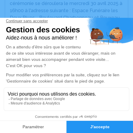
cérémonie se déroulera le mercredi 30 avril 2025 à
16h00 à l'adresse suivante : Espace Funéraire les
Deux Rives - Boulevard Charbonneau et Rouxeau -
44390 Nort-sur-Erdre.
Nous vous invitons à utiliser cet espace pour
laisser vos condoléances, partager des photos
souvenirs, une anecdote ou exprimer vos pensées
à travers des poèmes ou des textes. Cet endroit
est un lieu d'expression dédié à honorer la
mémoire de Paul Clergeaud.
Un service de plantation d’arbre hommage est
disponible ici
.
Je rends hommage
40
Faire-part
Hommages
Cérémonie civile