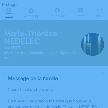
Partager
E-mail
SMS
WhatsApp
Facebook
Lien
Marie-Thérèse
NEDELEC
née BIRET
décédée le 13 décembre 2023 à l'âge de 77
ans
Message de la famille
Chère famille, chers amis,
C’est avec une grande tristesse que nous vous
annonçons le décès de Marie-Thérèse NEDELEC