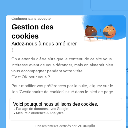
Déroulé de
Les inform
Activez une ale
Recevoir une ale