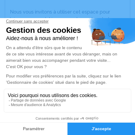
Nous vous invitons à utiliser cet espace pour
laisser vos condoléances, partager des photos
souvenirs, une anecdote ou exprimer vos pensées
à travers des poèmes ou des textes. Cet endroit
est un lieu d'expression dédié à honorer la
mémoire de Joël LEMOINE.
Un service de plantation d’arbre hommage est
disponible ici
.
Je rends hommage
Cérémonie religieuse
vendredi 03 avril 2026 à 10h30
2
Église de Treillières
44119 Treillières
Faire-part
Hommages