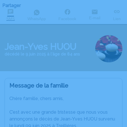
Partager
E-mail
SMS
WhatsApp
Facebook
Lien
Jean-Yves HUOU
décédé le 9 juin 2025 à l'âge de 84 ans
Message de la famille
Chère famille, chers amis,
C’est avec une grande tristesse que nous vous
annonçons le décès de Jean-Yves HUOU survenu
le lundi 09 juin 2025 à Treillières.