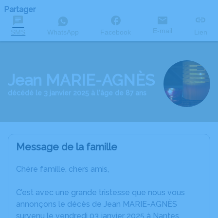
Partager
E-mail
SMS
WhatsApp
Facebook
Lien
Jean MARIE-AGNÈS
décédé le 3 janvier 2025 à l'âge de 87 ans
Message de la famille
Chère famille, chers amis,
C’est avec une grande tristesse que nous vous
annonçons le décès de Jean MARIE-AGNÈS
survenu le vendredi 03 janvier 2025 à Nantes.