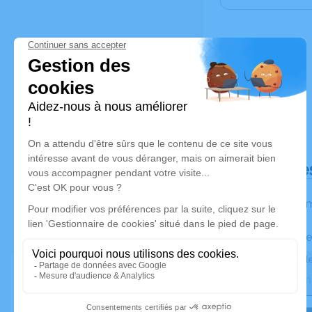
Déroulé de
Les inform
Activez une ale
Recevoir une ale