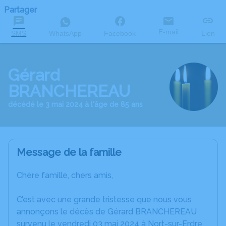
Partager
E-mail
SMS
WhatsApp
Facebook
Lien
Gérard
BRANCHEREAU
décédé le 3 mai 2024 à l'âge de 85 ans
Message de la famille
Chère famille, chers amis,
C’est avec une grande tristesse que nous vous
annonçons le décès de Gérard BRANCHEREAU
survenu le vendredi 03 mai 2024 à Nort-sur-Erdre.