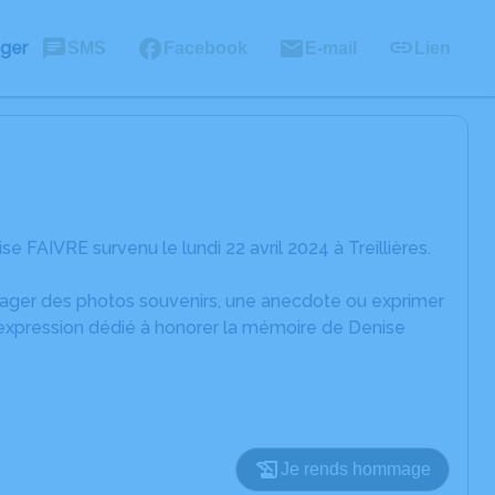
ager
SMS
Facebook
E-mail
Lien
FAIVRE survenu le lundi 22 avril 2024 à Treillières.
rtager des photos souvenirs, une anecdote ou exprimer
'expression dédié à honorer la mémoire de Denise
Je rends hommage