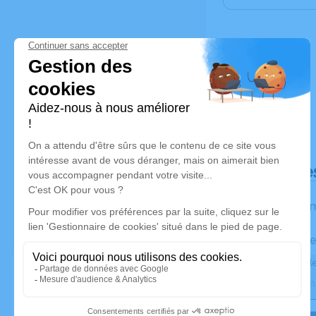
Déroulé de
Les inform
Activez une ale
Recevoir une ale