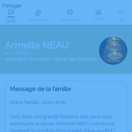
Partager
E-mail
SMS
WhatsApp
Facebook
Lien
Armelle NEAU
née CANIVET
décédée le 31 octobre 2025 à l'âge de 62 ans
Message de la famille
Chère famille, chers amis,
C’est avec une grande tristesse que nous vous
annonçons le décès d’Armelle NEAU survenu le
vendredi 31 octobre 2025 à Saint-Père-en-Retz.