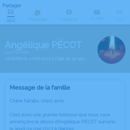
Partager
E-mail
SMS
WhatsApp
Facebook
Lien
Angélique PÉCOT
née FÉVRIER
décédée le 4 mai 2023 à l'âge de 97 ans
Message de la famille
Chère famille, chers amis,
C’est avec une grande tristesse que nous vous
annonçons le décès d’Angélique PÉCOT survenu
le jeudi 04 mai 2023 à Nantes.