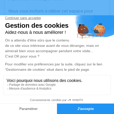
Nous vous invitons à utiliser cet espace pour
laisser vos condoléances, partager des photos
souvenirs, une anecdote ou exprimer vos pensées
à travers des poèmes ou des textes. Cet endroit
est un lieu d'expression dédié à honorer la
mémoire d’Angélique PÉCOT.
Un service de plantation d’arbre hommage est
disponible ici
.
Je rends hommage
Cérémonie religieuse
mardi 09 mai 2023 à 15h00
4
Eglise Sainte Catherine de La Chapelle-sur-
Faire-part
Hommages
Erdre